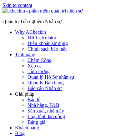
Skip to content
Quản trị Trải nghiệm Nhân sự
Why ACheckin
HR Calculator
Điều khoản sử dụng
Chính sách bảo mật
Tính năng
Chấm Công
Xếp ca
Tính lương
Quản lý Hồ Sơ nhân sự
Quản lý Bán hàng
Báo cáo Nhân sự
Giải pháp
Bán lẻ
Nhà hàng, F&B
Sản xuất, nhà máy
Loại hình lao động
Bảng giá
Khách hàng
Blog