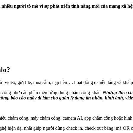
 nhiều người tò mò vì sự phát triển tính năng mới của mạng xã hộ
alo?
gửi video, gửi file, mua sắm, nạp tiền…. hoạt động đa nền tảng và khá 
hấm công như các phần mềm ứng dụng chấm công khác.
Nhưng theo chú
ông, báo cáo ngày đi làm cho quản lý dạng tin nhắn, hình ảnh, vi
iếu chấm công, máy chấm công, camera AI, app chấm công hoặc hình 
 hiện đại nhất giúp người dùng check in, check out bằng: mã QR code,