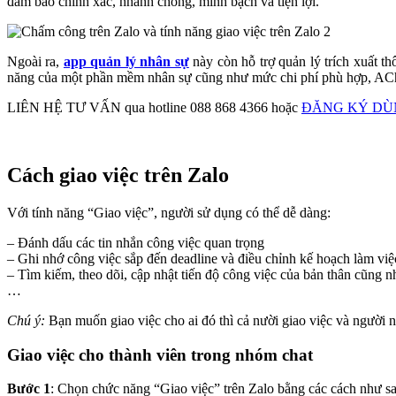
đảm bảo chính xác, nhanh chóng, minh bạch và tiện lợi.
Ngoài ra,
app quản lý nhân sự
này còn hỗ trợ quản lý trích xuất th
năng của một phần mềm nhân sự cũng như mức chi phí phù hợp, AChec
LIÊN HỆ TƯ VẤN qua hotline 088 868 4366 hoặc
ĐĂNG KÝ DÙN
Cách giao việc trên Zalo
Với tính năng “Giao việc”, người sử dụng có thể dễ dàng:
– Đánh dấu các tin nhắn công việc quan trọng
– Ghi nhớ công việc sắp đến deadline và điều chỉnh kế hoạch làm vi
– Tìm kiếm, theo dõi, cập nhật tiến độ công việc của bản thân cũng 
…
Chú ý:
Bạn muốn giao việc cho ai đó thì cả nười giao việc và người n
Giao việc cho thành viên trong nhóm chat
Bước 1
: Chọn chức năng “Giao việc” trên Zalo bằng các cách như sa