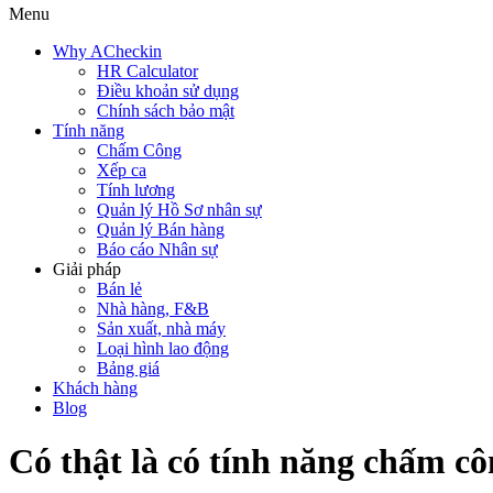
Menu
Why ACheckin
HR Calculator
Điều khoản sử dụng
Chính sách bảo mật
Tính năng
Chấm Công
Xếp ca
Tính lương
Quản lý Hồ Sơ nhân sự
Quản lý Bán hàng
Báo cáo Nhân sự
Giải pháp
Bán lẻ
Nhà hàng, F&B
Sản xuất, nhà máy
Loại hình lao động
Bảng giá
Khách hàng
Blog
Có thật là có tính năng chấm cô