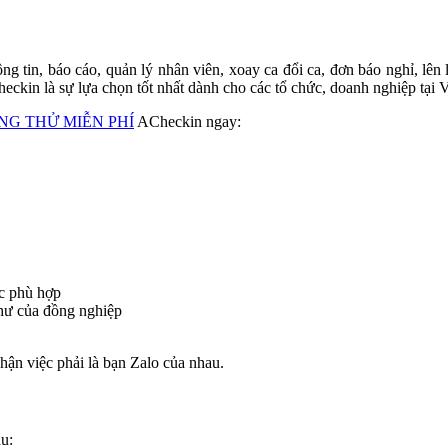
ông tin, báo cáo, quản lý nhân viên, xoay ca đổi ca, đơn báo nghỉ, lên
kin là sự lựa chọn tốt nhất dành cho các tổ chức, doanh nghiệp tại 
G THỬ MIỄN PHÍ
ACheckin ngay:
ệc phù hợp
như của đồng nghiệp
hận việc phải là bạn Zalo của nhau.
u: