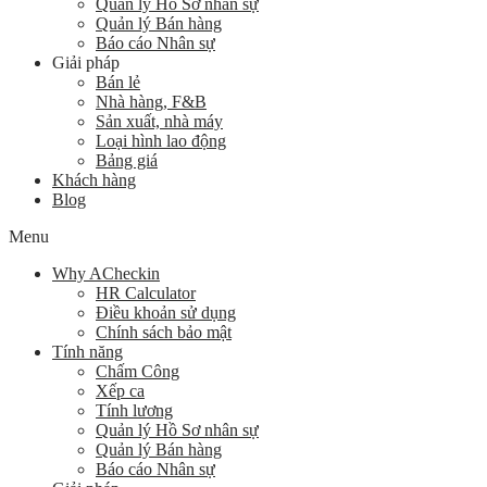
Quản lý Hồ Sơ nhân sự
Quản lý Bán hàng
Báo cáo Nhân sự
Giải pháp
Bán lẻ
Nhà hàng, F&B
Sản xuất, nhà máy
Loại hình lao động
Bảng giá
Khách hàng
Blog
Menu
Why ACheckin
HR Calculator
Điều khoản sử dụng
Chính sách bảo mật
Tính năng
Chấm Công
Xếp ca
Tính lương
Quản lý Hồ Sơ nhân sự
Quản lý Bán hàng
Báo cáo Nhân sự