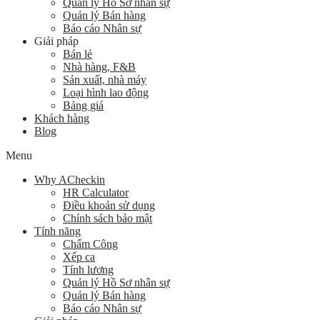
Quản lý Hồ Sơ nhân sự
Quản lý Bán hàng
Báo cáo Nhân sự
Giải pháp
Bán lẻ
Nhà hàng, F&B
Sản xuất, nhà máy
Loại hình lao động
Bảng giá
Khách hàng
Blog
Menu
Why ACheckin
HR Calculator
Điều khoản sử dụng
Chính sách bảo mật
Tính năng
Chấm Công
Xếp ca
Tính lương
Quản lý Hồ Sơ nhân sự
Quản lý Bán hàng
Báo cáo Nhân sự