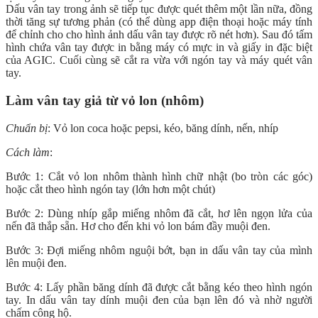
Dấu vân tay trong ảnh sẽ tiếp tục được quét thêm một lần nữa, đồng
thời tăng sự tương phản (có thể dùng app điện thoại hoặc máy tính
để chỉnh cho cho hình ảnh dấu vân tay được rõ nét hơn). Sau đó tấm
hình chứa vân tay được in bằng máy có mực in và giấy in đặc biệt
của AGIC. Cuối cùng sẽ cắt ra vừa với ngón tay và máy quét vân
tay.
Làm vân tay giả từ vỏ lon (nhôm)
Chuẩn bị
: Vỏ lon coca hoặc pepsi, kéo, băng dính, nến, nhíp
Cách làm
:
Bước 1: Cắt vỏ lon nhôm thành hình chữ nhật (bo tròn các góc)
hoặc cắt theo hình ngón tay (lớn hơn một chút)
Bước 2: Dùng nhíp gắp miếng nhôm đã cắt, hơ lên ngọn lửa của
nến đã thắp sẵn. Hơ cho đến khi vỏ lon bám đầy muội đen.
Bước 3: Đợi miếng nhôm nguội bớt, bạn in dấu vân tay của mình
lên muội đen.
Bước 4: Lấy phần băng dính đã được cắt bằng kéo theo hình ngón
tay. In dấu vân tay dính muội đen của bạn lên đó và nhờ người
chấm công hộ.