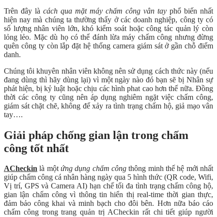
Trên đây là
cách qua mặt máy chấm công vân tay
phổ biến nhất
hiện nay mà chúng ta thường thấy ở các doanh nghiệp, công ty có
số lượng nhân viên lớn, khó kiểm soát hoặc công tác quản lý còn
lỏng lẻo. Mặc dù họ có thể đánh lừa máy chấm công nhưng đừng
quên công ty còn lắp đặt hệ thống camera giám sát ở gần chỗ điểm
danh.
Chúng tôi khuyên nhân viên không nên sử dụng cách thức này (nếu
đang dùng thì hãy dùng lại) vì một ngày nào đó bạn sẽ bị Nhân sự
phát hiện, bị kỷ luật hoặc chịu các hình phat cao hơn thế nữa. Đồng
thời các công ty cũng nên áp dụng nghiêm ngặt việc chấm công,
giám sát chặt chẽ, không để xảy ra tình trạng chấm hộ, giả mạo vân
tay….
Giải pháp chống gian lận trong chấm
công tốt nhất
ACheckin
là một
ứng dụng chấm công
thông minh thế hệ mới nhất
giúp chấm công cá nhân hàng ngày qua 5 hình thức (QR code, Wifi,
Vị trí, GPS và Camera AI) hạn chế tối đa tình trạng chấm công hộ,
gian lận chấm công vì thông tin hiển thị real-time thời gian thực,
đảm bảo công khai và minh bạch cho đôi bên. Hơn nữa báo cáo
chấm công trong trang quản trị ACheckin rất chi tiết giúp người