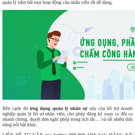
quản lý nắm bắt mọi hoạt động của nhân viên rất dễ dàng.
Bên cạnh đó
ứng dụng quản lý nhân sự
này còn hỗ trợ doanh
nghiệp quản lý hồ sơ nhân viên, cho phép đăng ký xoay ca đổi ca
nhanh chóng, duyệt đơn nghỉ phép trong tích tắc… và rất nhiều tính
năng nổi bật khác.
LIÊN HỆ TƯ VẤN qua hotline 088 868 4366 hoặc ĐĂNG KÝ