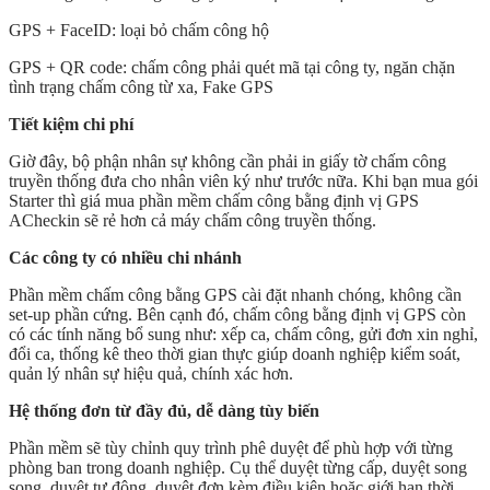
GPS + FaceID: loại bỏ chấm công hộ
GPS + QR code: chấm công phải quét mã tại công ty, ngăn chặn
tình trạng chấm công từ xa, Fake GPS
Tiết kiệm chi phí
Giờ đây, bộ phận nhân sự không cần phải in giấy tờ chấm công
truyền thống đưa cho nhân viên ký như trước nữa. Khi bạn mua gói
Starter thì giá mua phần mềm chấm công bằng định vị GPS
ACheckin sẽ rẻ hơn cả máy chấm công truyền thống.
Các công ty có nhiều chi nhánh
Phần mềm chấm công bằng GPS cài đặt nhanh chóng, không cần
set-up phần cứng. Bên cạnh đó, chấm công bằng định vị GPS còn
có các tính năng bổ sung như: xếp ca, chấm công, gửi đơn xin nghỉ,
đổi ca, thống kê theo thời gian thực giúp doanh nghiệp kiểm soát,
quản lý nhân sự hiệu quả, chính xác hơn.
Hệ thống đơn từ đầy đủ, dễ dàng tùy biến
Phần mềm sẽ tùy chỉnh quy trình phê duyệt để phù hợp với từng
phòng ban trong doanh nghiệp. Cụ thể duyệt từng cấp, duyệt song
song, duyệt tự động, duyệt đơn kèm điều kiện hoặc giới hạn thời