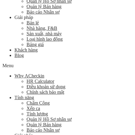
Quản lý Hồ Sơ nhân sự
Quản lý Bán hàng
Báo cáo Nhân sự
Giải pháp
Bán lẻ
Nhà hàng, F&B
Sản xuất, nhà máy
Loại hình lao động
Bảng giá
Khách hàng
Blog
Menu
Why ACheckin
HR Calculator
Điều khoản sử dụng
Chính sách bảo mật
Tính năng
Chấm Công
Xếp ca
Tính lương
Quản lý Hồ Sơ nhân sự
Quản lý Bán hàng
Báo cáo Nhân sự