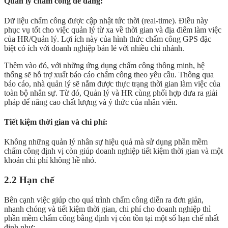
Quản lý chấm công dễ dàng:
Dữ liệu chấm công được cập nhật tức thời (real-time). Điều này
phục vụ tốt cho việc quản lý từ xa về thời gian và địa điểm làm việc
của HR/Quản lý. Lợi ích này của hình thức chấm công GPS đặc
biệt có ích với doanh nghiệp bán lẻ với nhiều chi nhánh.
Thêm vào đó, với những ứng dụng chấm công thông minh, hệ
thống sẽ hỗ trợ xuất báo cáo chấm công theo yêu cầu. Thông qua
báo cáo, nhà quản lý sẽ nắm được thực trạng thời gian làm việc của
toàn bộ nhân sự. Từ đó, Quản lý và HR cùng phối hợp đưa ra giải
pháp để nâng cao chất lượng và ý thức của nhân viên.
Tiết kiệm thời gian và chi phí:
Không những quản lý nhân sự hiệu quả mà sử dụng phần mềm
chấm công định vị còn giúp doanh nghiệp tiết kiệm thời gian và một
khoản chi phí không hề nhỏ.
2.2 Hạn chế
Bên cạnh việc giúp cho quá trình chấm công diễn ra đơn giản,
nhanh chóng và tiết kiệm thời gian, chi phí cho doanh nghiệp thì
phần mềm chấm công bằng định vị còn tồn tại một số hạn chế nhất
định như: