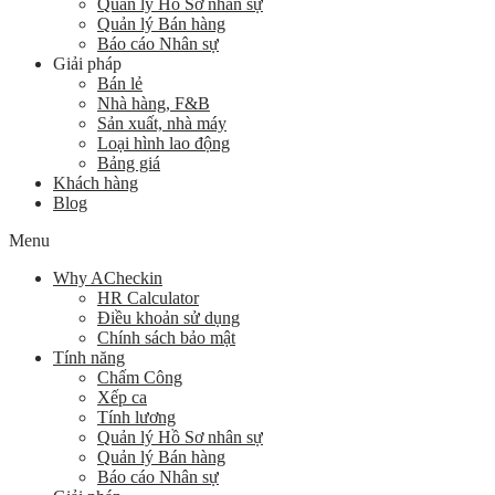
Quản lý Hồ Sơ nhân sự
Quản lý Bán hàng
Báo cáo Nhân sự
Giải pháp
Bán lẻ
Nhà hàng, F&B
Sản xuất, nhà máy
Loại hình lao động
Bảng giá
Khách hàng
Blog
Menu
Why ACheckin
HR Calculator
Điều khoản sử dụng
Chính sách bảo mật
Tính năng
Chấm Công
Xếp ca
Tính lương
Quản lý Hồ Sơ nhân sự
Quản lý Bán hàng
Báo cáo Nhân sự