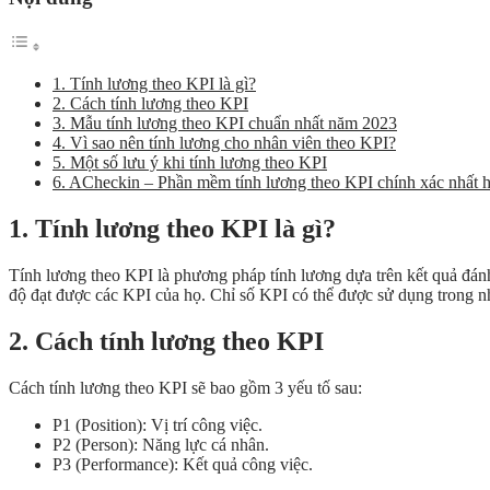
1. Tính lương theo KPI là gì?
2. Cách tính lương theo KPI
3. Mẫu tính lương theo KPI chuẩn nhất năm 2023
4. Vì sao nên tính lương cho nhân viên theo KPI?
5. Một số lưu ý khi tính lương theo KPI
6. ACheckin – Phần mềm tính lương theo KPI chính xác nhất h
1. Tính lương theo KPI là gì?
Tính lương theo KPI là phương pháp tính lương dựa trên kết quả đán
độ đạt được các KPI của họ. Chỉ số KPI có thể được sử dụng trong n
2. Cách tính lương theo KPI
Cách tính lương theo KPI sẽ bao gồm 3 yếu tố sau:
P1 (Position): Vị trí công việc.
P2 (Person): Năng lực cá nhân.
P3 (Performance): Kết quả công việc.