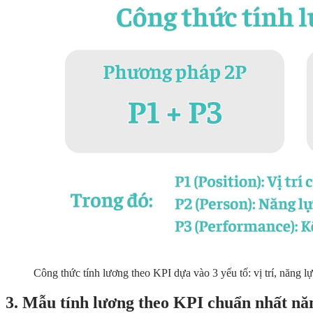
Công thức tính lương theo KPI dựa vào 3 yếu tố: vị trí, năng l
3. Mẫu tính lương theo KPI chuẩn nhất n