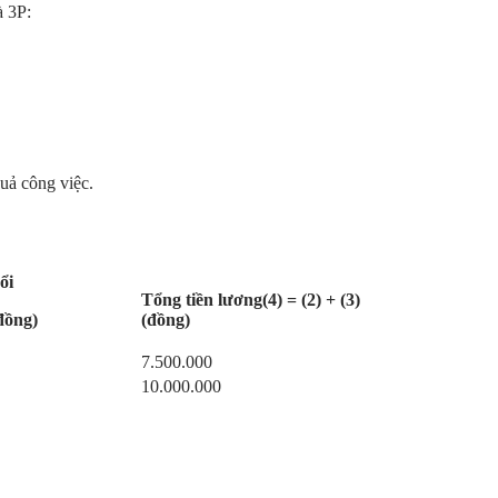
à 3P:
quả công việc.
ổi
Tổng tiền lương(4) = (2) + (3)
(đồng)
(đồng)
7.500.000
10.000.000