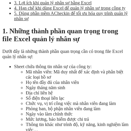
3. Lợi ích khi quản lý nhân sự bằng Excel
4. Hạn chế khi dùng Excel để quản lý nhân sự trong công ty
5. Dùng phần mềm ACheckin để tối ưu hóa quy trình quản lý
nhân sự
1. Những thành phần quan trọng trong
file Excel quản lý nhân sự
Dưới đây là những thành phần quan trọng cần có trong file Excel
quản lý nhân sự:
Sheet chứa thông tin nhân sự của công ty:
Mã nhân viên: Mã duy nhất để xác định và phân biệt
các loại hồ sơ
Họ tên đầy đủ của nhân viên
Ngày tháng năm sinh
Địa chỉ liên hệ
Số điện thoại liên lạc
Chức vụ, vị trí công việc mà nhân viên đang làm
Phòng ban, bộ phận nhân viên đang làm
Ngày vào làm chính thức
Mức lương, bảo hiểm được chi trả
Thông tin khác như trình độ, kỹ năng, kinh nghiệm làm
việc…