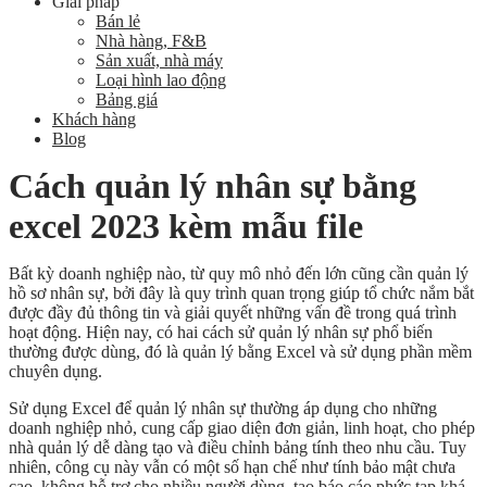
Giải pháp
Bán lẻ
Nhà hàng, F&B
Sản xuất, nhà máy
Loại hình lao động
Bảng giá
Khách hàng
Blog
Cách quản lý nhân sự bằng
excel 2023 kèm mẫu file
Bất kỳ doanh nghiệp nào, từ quy mô nhỏ đến lớn cũng cần quản lý
hồ sơ nhân sự, bởi đây là quy trình quan trọng giúp tổ chức nắm bắt
được đầy đủ thông tin và giải quyết những vấn đề trong quá trình
hoạt động. Hiện nay, có hai cách sử quản lý nhân sự phổ biến
thường được dùng, đó là quản lý bằng Excel và sử dụng phần mềm
chuyên dụng.
Sử dụng Excel để quản lý nhân sự thường áp dụng cho những
doanh nghiệp nhỏ, cung cấp giao diện đơn giản, linh hoạt, cho phép
nhà quản lý dễ dàng tạo và điều chỉnh bảng tính theo nhu cầu. Tuy
nhiên, công cụ này vẫn có một số hạn chế như tính bảo mật chưa
cao, không hỗ trợ cho nhiều người dùng, tạo báo cáo phức tạp khá