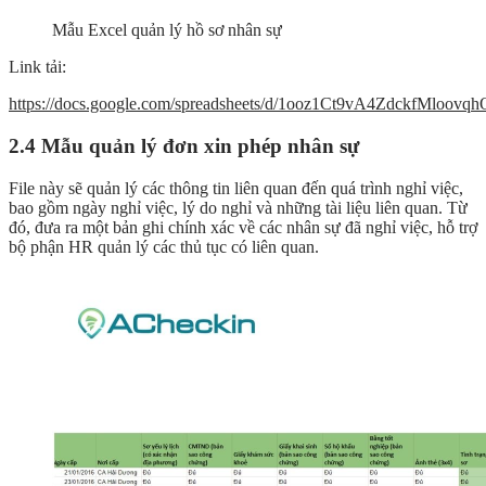
Mẫu Excel quản lý hồ sơ nhân sự
Link tải:
https://docs.google.com/spreadsheets/d/1ooz1Ct9vA4ZdckfMloov
2.4 Mẫu quản lý đơn xin phép nhân sự
File này sẽ quản lý các thông tin liên quan đến quá trình nghỉ việc,
bao gồm ngày nghỉ việc, lý do nghỉ và những tài liệu liên quan. Từ
đó, đưa ra một bản ghi chính xác về các nhân sự đã nghỉ việc, hỗ trợ
bộ phận HR quản lý các thủ tục có liên quan.