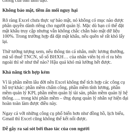
chóng của ban lãnh đạo.
Không bảo mật, tiềm ẩn mối nguy hại
Rõ ràng Excel chưa thực sự bảo mật, nó không có mục nào được
phân quyền dành riêng cho người quản lý. Mặc dù bạn có thể đặt
mật khẩu truy cập nhưng vẫn không chắc chắn bảo mật dữ liệu
100%. Trong trường hợp đã đặt mật khẩu, nếu quên sẽ rất khó lấy
lại.
Thử tưởng tượng xem, nếu thông tin cá nhân, mức lương thưởng,
mã số thuế TNCN, số sổ BHXH… của nhân viên bị rò rỉ ra bên
ngoài thì sẽ như thế nào? Hậu quả khó mà lường hết được.
Khả năng tích hợp kém
Vì là phần mềm lâu đời nên Excel không thể tích hợp các công cụ
hỗ trợ khác: phần mềm chấm công, phần mềm tính lương, phần
mềm quản lý KPI, phần mềm quản lý tài sản, phần mềm quản lý hệ
thống….. trong khi phần mềm – ứng dụng quản lý nhân sự hiện đại
hoàn toàn làm được điều này.
Ngay cả với những công cụ phổ biến hơn như đồng hồ, lịch biểu,
Gmail thì Excel cũng không thể kết nối được.
Dễ gây ra sai sót bởi thao tác của con người