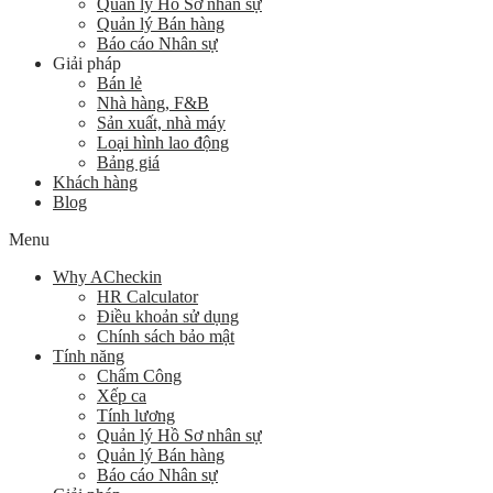
Quản lý Hồ Sơ nhân sự
Quản lý Bán hàng
Báo cáo Nhân sự
Giải pháp
Bán lẻ
Nhà hàng, F&B
Sản xuất, nhà máy
Loại hình lao động
Bảng giá
Khách hàng
Blog
Menu
Why ACheckin
HR Calculator
Điều khoản sử dụng
Chính sách bảo mật
Tính năng
Chấm Công
Xếp ca
Tính lương
Quản lý Hồ Sơ nhân sự
Quản lý Bán hàng
Báo cáo Nhân sự