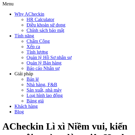
Menu
Why ACheckin
HR Calculator
Điều khoản sử dụng
Chính sách bảo mật
Tính năng
Chấm Công
Xếp ca
Tính lương
Quản lý Hồ Sơ nhân sự
Quản lý Bán hàng
Báo cáo Nhân sự
Giải pháp
Bán lẻ
Nhà hàng, F&B
Sản xuất, nhà máy
Loại hình lao động
Bảng giá
Khách hàng
Blog
ACheckin Lì xì Niềm vui, kiến