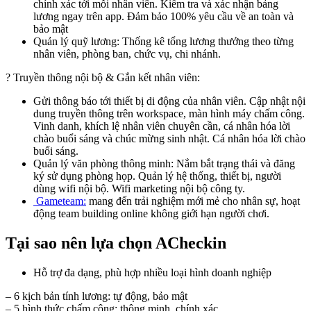
chính xác tới mỗi nhân viên. Kiểm tra và xác nhận bảng
lương ngay trên app. Đảm bảo 100% yêu cầu về an toàn và
bảo mật
Quản lý quỹ lương: Thống kê tổng lương thưởng theo từng
nhân viên, phòng ban, chức vụ, chi nhánh.
? Truyền thông nội bộ & Gắn kết nhân viên:
Gửi thông báo tới thiết bị di động của nhân viên. Cập nhật nội
dung truyền thông trên workspace, màn hình máy chấm công.
Vinh danh, khích lệ nhân viên chuyên cần, cá nhân hóa lời
chào buổi sáng và chúc mừng sinh nhật. Cá nhân hóa lời chào
buổi sáng.
Quản lý văn phòng thông minh: Nắm bắt trạng thái và đăng
ký sử dụng phòng họp. Quản lý hệ thống, thiết bị, người
dùng wifi nội bộ. Wifi marketing nội bộ công ty.
Gameteam:
mang đến trải nghiệm mới mẻ cho nhân sự, hoạt
động team building online không giới hạn người chơi.
Tại sao nên lựa chọn ACheckin
Hỗ trợ đa dạng, phù hợp nhiều loại hình doanh nghiệp
– 6 kịch bản tính lương: tự động, bảo mật
– 5 hình thức chấm công: thông minh, chính xác