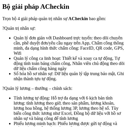
Bộ giải pháp ACheckin
Trọn bộ 4 giải pháp quản trị nhân sự
ACheckin
bao gồm:
?Quản trị nhân sự:
Quản lý đơn giản với Dashboard trực tuyến: theo dõi chuyên
cần, phê duyệt đơn/yêu cầu ngay trên App, Chấm công thông
minh, đa dạng hình thức chấm công: FaceID, QR code, GPS,
Wifi
Quản lý công ca linh hoạt: Thiết kế và xoay ca tự động, Tự
động tính toán bảng chấm công, Nhân viên chủ động theo dõi
dữ liệu chấm công hàng ngày
Số hóa hồ sơ nhân sự: Dữ liệu quản lý tập trung bảo mật, Ghi
nhận thành tựu tự động.
?Quản lý lương – thưởng – chính sách:
Tính lương tự động: Hỗ trợ đa dạng với 6 kịch bản tính
lương: tính lương theo giờ, theo sản phẩm, lương khoán,
lương hoa hồng, hệ thống lương 3P, lương theo hệ số. Tùy
biến công thức lương như Excel, Đồng bộ dữ liệu với hồ sơ
nhân sự và bảng công để tính lương
Phiếu lương minh bạch: Phiếu lương được gửi tự động và