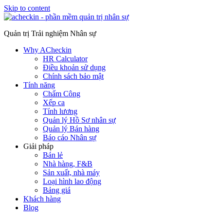
Skip to content
Quản trị Trải nghiệm Nhân sự
Why ACheckin
HR Calculator
Điều khoản sử dụng
Chính sách bảo mật
Tính năng
Chấm Công
Xếp ca
Tính lương
Quản lý Hồ Sơ nhân sự
Quản lý Bán hàng
Báo cáo Nhân sự
Giải pháp
Bán lẻ
Nhà hàng, F&B
Sản xuất, nhà máy
Loại hình lao động
Bảng giá
Khách hàng
Blog