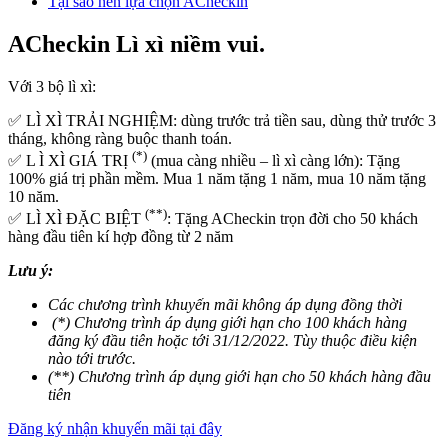
Tại sao nên lựa chọn ACheckin
ACheckin Lì xì niềm vui.
Với 3 bộ lì xì:
✅ LÌ XÌ TRẢI NGHIỆM: dùng trước trả tiền sau, dùng thử trước 3
tháng, không ràng buộc thanh toán.
(*)
✅ L Ì XÌ GIÁ TRỊ
(mua càng nhiều – lì xì càng lớn): Tặng
100% giá trị phần mềm. Mua 1 năm tặng 1 năm, mua 10 năm tặng
10 năm.
(**)
✅ LÌ XÌ ĐẶC BIỆT
: Tặng ACheckin trọn đời cho 50 khách
hàng đầu tiên kí hợp đồng từ 2 năm
Lưu ý:
Các chương trình khuyến mãi không áp dụng đồng thời
(*) Chương trình áp dụng giới hạn cho 100 khách hàng
đăng ký đầu tiên hoặc tới 31/12/2022. Tùy thuộc điều kiện
nào tới trước.
(**) Chương trình áp dụng giới hạn cho 50 khách hàng đầu
tiên
Đăng ký nhận khuyến mãi tại đây