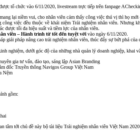
được tổ chức vào 6/11/2020, livestream trực tiếp trên fanpage AChecki
mang lại niềm vui, cho nhân viên cảm thấy công việc thú vị thì họ mới
ong công việc đều thuộc về khái niệm Trải nghiệm nhân viên. Nhưng k
c được tối đa hiệu suất và tiềm lực của nhân viên.
ân viên – Hành trình từ tốt đến tuyệt vời
vào ngày 6/11/2020.
 giải pháp nâng cao trải nghiệm nhân viên, thúc đẩy sự bứt phá của d
inh nghiệm, dưới góc độ của những nhà quản lý doanh nghiệp, khai vấ
n gia tư vấn, đào tạo, sáng lập Asian Branding
ám đốc Truyền thông Navigos Group Việt Nam
ua Nệm
hính gồm:
hai
n tâm tới chủ đề này bộ tài liệu Trải nghiệm nhân viên Việt Nam 202