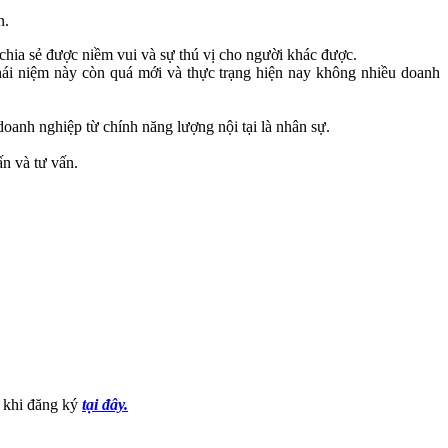
n.
 chia sẻ được niềm vui và sự thú vị cho người khác được.
hái niệm này còn quá mới và thực trạng hiện nay không nhiều doanh
oanh nghiệp từ chính năng lượng nội tại là nhân sự.
n và tư vấn.
0 khi đăng ký
tại đây.