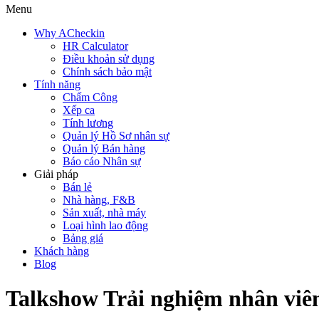
Menu
Why ACheckin
HR Calculator
Điều khoản sử dụng
Chính sách bảo mật
Tính năng
Chấm Công
Xếp ca
Tính lương
Quản lý Hồ Sơ nhân sự
Quản lý Bán hàng
Báo cáo Nhân sự
Giải pháp
Bán lẻ
Nhà hàng, F&B
Sản xuất, nhà máy
Loại hình lao động
Bảng giá
Khách hàng
Blog
Talkshow Trải nghiệm nhân viên 