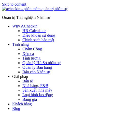
Skip to content
Quản trị Trải nghiệm Nhân sự
Why ACheckin
HR Calculator
Điều khoản sử dụng
Chính sách bảo mật
Tính năng
Chấm Công
Xếp ca
Tính lương
Quản lý Hồ Sơ nhân sự
Quản lý Bán hàng
Báo cáo Nhân sự
Giải pháp
Bán lẻ
Nhà hàng, F&B
Sản xuất, nhà máy
Loại hình lao động
Bảng giá
Khách hàng
Blog