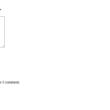
*
me I comment.