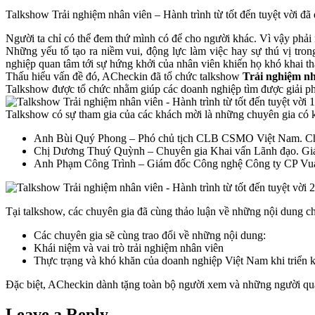
Talkshow Trải nghiệm nhân viên – Hành trình từ tốt đến tuyệt vời đã 
Người ta chỉ có thể đem thứ mình có để cho người khác. Vì vậy phải 
Những yếu tố tạo ra niềm vui, động lực làm việc hay sự thú vị tr
nghiệp quan tâm tới sự hứng khởi của nhân viên khiến họ khó khai thá
Thấu hiểu vấn đề đó, ACheckin đã tổ chức talkshow
Trải nghiệm nh
Talkshow được tổ chức nhằm giúp các doanh nghiệp tìm được giải pháp
Talkshow có sự tham gia của các khách mời là những chuyên gia có k
Anh Bùi Quý Phong – Phó chủ tịch CLB CSMO Việt Nam. Chuyê
Chị Dương Thuý Quỳnh – Chuyên gia Khai vấn Lãnh đạo. Gi
Anh Phạm Công Trình – Giám đốc Công nghệ Công ty CP V
Tại talkshow, các chuyên gia đã cùng thảo luận về những nội dung c
Các chuyên gia sẽ cùng trao đổi về những nội dung:
Khái niệm và vai trò trải nghiệm nhân viên
Thực trạng và khó khăn của doanh nghiệp Việt Nam khi triển k
Đặc biệt, ACheckin dành tặng toàn bộ người xem và những người qua
Leave a Reply