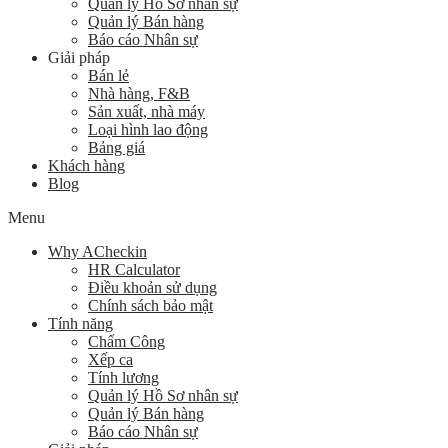
Quản lý Hồ Sơ nhân sự
Quản lý Bán hàng
Báo cáo Nhân sự
Giải pháp
Bán lẻ
Nhà hàng, F&B
Sản xuất, nhà máy
Loại hình lao động
Bảng giá
Khách hàng
Blog
Menu
Why ACheckin
HR Calculator
Điều khoản sử dụng
Chính sách bảo mật
Tính năng
Chấm Công
Xếp ca
Tính lương
Quản lý Hồ Sơ nhân sự
Quản lý Bán hàng
Báo cáo Nhân sự