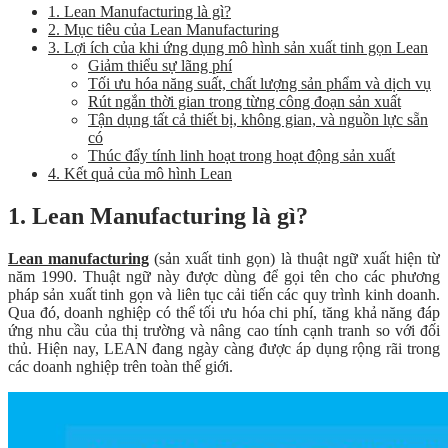
1. Lean Manufacturing là gì?
2. Mục tiêu của Lean Manufacturing
3. Lợi ích của khi ứng dụng mô hình sản xuất tinh gọn Lean
Giảm thiểu sự lãng phí
Tối ưu hóa năng suất, chất lượng sản phẩm và dịch vụ
Rút ngắn thời gian trong từng công đoạn sản xuất
Tận dụng tất cả thiết bị, không gian, và nguồn lực sẵn
có
Thúc đẩy tính linh hoạt trong hoạt động sản xuất
4. Kết quả của mô hình Lean
1. Lean Manufacturing là gì?
Lean manufacturing
(sản xuất tinh gọn) là thuật ngữ xuất hiện từ
năm 1990. Thuật ngữ này được dùng để gọi tên cho các phương
pháp sản xuất tinh gọn và liên tục cải tiến các quy trình kinh doanh.
Qua đó, doanh nghiệp có thể tối ưu hóa chi phí, tăng khả năng đáp
ứng nhu cầu của thị trường và nâng cao tính cạnh tranh so với đối
thủ. Hiện nay, LEAN đang ngày càng được áp dụng rộng rãi trong
các doanh nghiệp trên toàn thế giới.