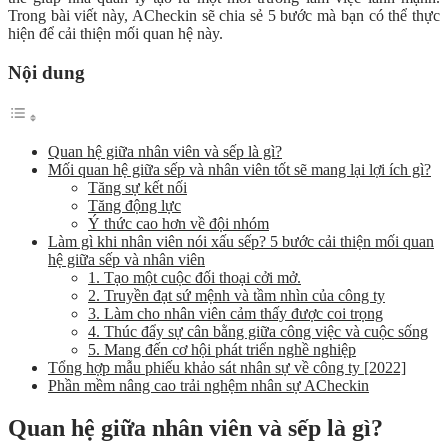
Trong bài viết này, ACheckin sẽ chia sẻ 5 bước mà bạn có thể thực
hiện để cải thiện mối quan hệ này.
Nội dung
Quan hệ giữa nhân viên và sếp là gì?
Mối quan hệ giữa sếp và nhân viên tốt sẽ mang lại lợi ích gì?
Tăng sự kết nối
Tăng động lực
Ý thức cao hơn về đội nhóm
Làm gì khi nhân viên nói xấu sếp? 5 bước cải thiện mối quan
hệ giữa sếp và nhân viên
1. Tạo một cuộc đối thoại cởi mở.
2. Truyền đạt sứ mệnh và tầm nhìn của công ty
3. Làm cho nhân viên cảm thấy được coi trọng
4. Thúc đẩy sự cân bằng giữa công việc và cuộc sống
5. Mang đến cơ hội phát triển nghề nghiệp
Tổng hợp mẫu phiếu khảo sát nhân sự về công ty [2022]
Phần mềm nâng cao trải nghệm nhân sự ACheckin
Quan hệ giữa nhân viên và sếp là gì?