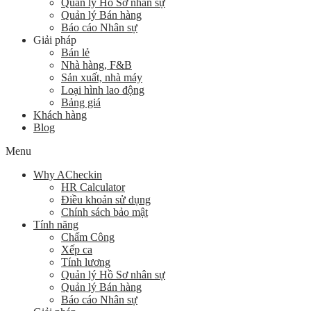
Quản lý Hồ Sơ nhân sự
Quản lý Bán hàng
Báo cáo Nhân sự
Giải pháp
Bán lẻ
Nhà hàng, F&B
Sản xuất, nhà máy
Loại hình lao động
Bảng giá
Khách hàng
Blog
Menu
Why ACheckin
HR Calculator
Điều khoản sử dụng
Chính sách bảo mật
Tính năng
Chấm Công
Xếp ca
Tính lương
Quản lý Hồ Sơ nhân sự
Quản lý Bán hàng
Báo cáo Nhân sự