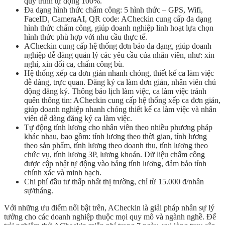
quy trình tự động 100%.
Đa dạng hình thức chấm công: 5 hình thức – GPS, Wifi,
FaceID, CameraAI, QR code: ACheckin cung cấp đa dạng
hình thức chấm công, giúp doanh nghiệp linh hoạt lựa chọn
hình thức phù hợp với nhu cầu thực tế.
ACheckin cung cấp hệ thống đơn báo đa dạng, giúp doanh
nghiệp dễ dàng quản lý các yêu cầu của nhân viên, như: xin
nghỉ, xin đổi ca, chấm công bù.
Hệ thống xếp ca đơn giản nhanh chóng, thiết kế ca làm việc
dễ dàng, trực quan. Đăng ký ca làm đơn giản, nhân viên chủ
động đăng ký. Thông báo lịch làm việc, ca làm việc tránh
quên thông tin: ACheckin cung cấp hệ thống xếp ca đơn giản,
giúp doanh nghiệp nhanh chóng thiết kế ca làm việc và nhân
viên dễ dàng đăng ký ca làm việc.
Tự động tính lương cho nhân viên theo nhiều phương pháp
khác nhau, bao gồm: tính lương theo thời gian, tính lương
theo sản phẩm, tính lương theo doanh thu, tính lương theo
chức vụ, tính lương 3P, lương khoán. Dữ liệu chấm công
được cập nhật tự động vào bảng tính lương, đảm bảo tính
chính xác và minh bạch.
Chi phí đầu tư thấp nhất thị trường, chỉ từ 15.000 đ/nhân
sự/tháng.
Với những ưu điểm nổi bật trên, ACheckin là giải pháp nhân sự lý
tưởng cho các doanh nghiệp thuộc mọi quy mô và ngành nghề. Để