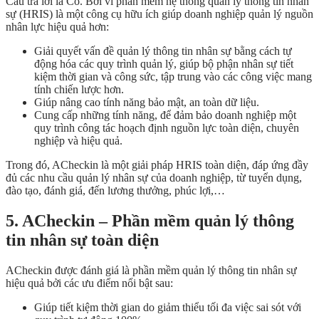
Câu trả lời là Có. Bởi vì phần mềm hệ thống quản lý thông tin nhân
sự (HRIS) là một công cụ hữu ích giúp doanh nghiệp quản lý nguồn
nhân lực hiệu quả hơn:
Giải quyết vấn đề quản lý thông tin nhân sự bằng cách tự
động hóa các quy trình quản lý, giúp bộ phận nhân sự tiết
kiệm thời gian và công sức, tập trung vào các công việc mang
tính chiến lược hơn.
Giúp nâng cao tính năng bảo mật, an toàn dữ liệu.
Cung cấp những tính năng, để đảm bảo doanh nghiệp một
quy trình công tác hoạch định nguồn lực toàn diện, chuyên
nghiệp và hiệu quả.
Trong đó, ACheckin là một giải pháp HRIS toàn diện, đáp ứng đầy
đủ các nhu cầu quản lý nhân sự của doanh nghiệp, từ tuyển dụng,
đào tạo, đánh giá, đến lương thưởng, phúc lợi,…
5. ACheckin – Phần mềm quản lý thông
tin nhân sự toàn diện
ACheckin được đánh giá là phần mềm quản lý thông tin nhân sự
hiệu quả bởi các ưu điểm nổi bật sau:
Giúp tiết kiệm thời gian do giảm thiểu tối đa việc sai sót với