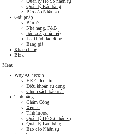
Quản lý Hồ Sơ nhân sự
Quản lý Bán hàng
Báo cáo Nhân sự
Giải pháp
Bán lẻ
Nhà hàng, F&B
Sản xuất, nhà máy
Loại hình lao động
Bảng giá
Khách hàng
Blog
Menu
Why ACheckin
HR Calculator
Điều khoản sử dụng
Chính sách bảo mật
Tính năng
Chấm Công
Xếp ca
Tính lương
Quản lý Hồ Sơ nhân sự
Quản lý Bán hàng
Báo cáo Nhân sự