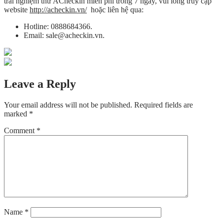
trải nghiệm thử ACheckin miễn phí trong 7 ngày, vui lòng truy cập
website
http://acheckin.vn
/
hoặc liên hệ qua:
Hotline: 0888684366.
Email: sale@acheckin.vn.
Leave a Reply
Your email address will not be published.
Required fields are
marked
*
Comment
*
Name
*